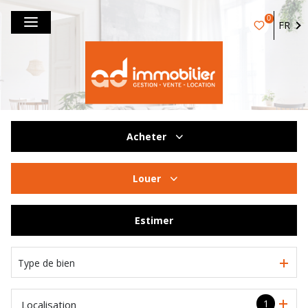
0
FR
Acheter
De l'ancien
Louer
à l'année
Estimer
De l'immo pro
Type de bien
1
Localisation