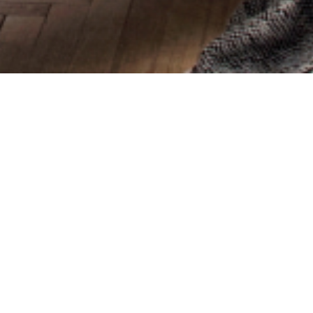
accompagne
mmobiliers pour vous aider
locaux),
e de qualité, dynamique et
jet.