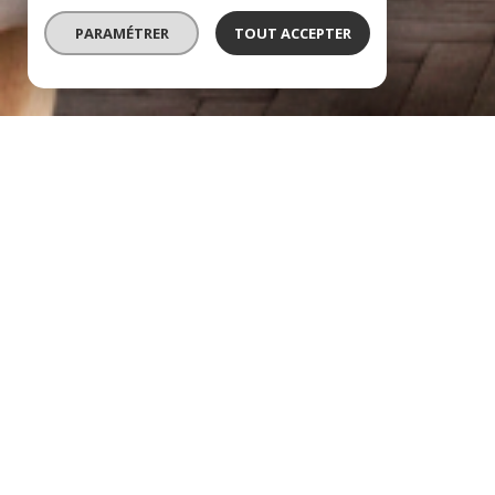
PARAMÉTRER
TOUT ACCEPTER
À PROPOS
AD Immobilier Tarn vous 
Bienvenue chez AD Immobilier,
votre agence immobilière locale !
Nous vous offrons une gamme complète de services i
à acheter (conseil en financement via nos partenaires 
louer, vendre ou gérer un bien immobilier.
Notre équipe de professionnels vous offrira un servic
compétent pour vous guider tout au long de votre pro