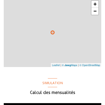
+
−
Leaflet
|
©
Maps
|
© OpenStreetMap
Jawg
SIMULATION
Calcul des mensualités