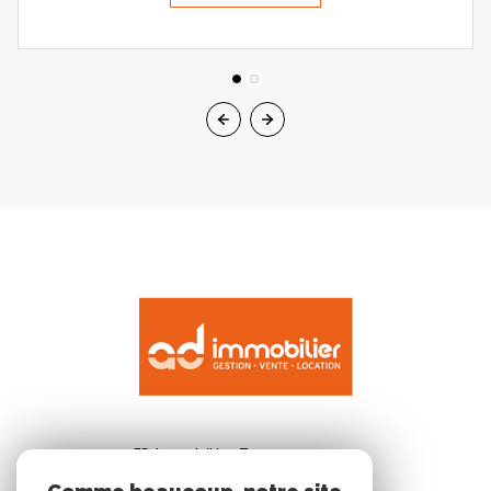
AD Immobilier Tarn
28 place paul saissac